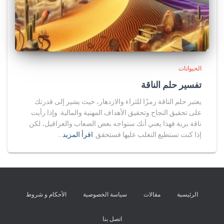
الحيوانات
تفسير حلم الناقة
يعتبر حلم الناقة رمزًا للثراء والازدهار، حيث يشير إلى قدرتك
على تحقيق النجاح وتحقيق الأهداف المهنية والمالية. وإذا رأيت
ناقة برية فهذا يعني أنك ستواجه بعض الصعاب والعراقيل، لكن
إذا كنت تستطيع التغلب عليها فستحقق
اقرأ المزيد…
الرئيسية
مقالات
سياسة الخصوصية
الأحكام و شروط
اتصل بنا