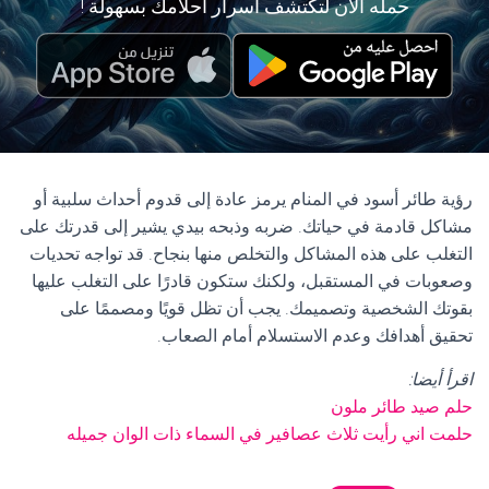
حمله الآن لتكتشف أسرار أحلامك بسهولة !
رؤية طائر أسود في المنام يرمز عادة إلى قدوم أحداث سلبية أو
مشاكل قادمة في حياتك. ضربه وذبحه بيدي يشير إلى قدرتك على
التغلب على هذه المشاكل والتخلص منها بنجاح. قد تواجه تحديات
وصعوبات في المستقبل، ولكنك ستكون قادرًا على التغلب عليها
بقوتك الشخصية وتصميمك. يجب أن تظل قويًا ومصممًا على
تحقيق أهدافك وعدم الاستسلام أمام الصعاب.
اقرأ أيضا:
حلم صيد طائر ملون
حلمت اني رأيت ثلاث عصافير في السماء ذات الوان جميله