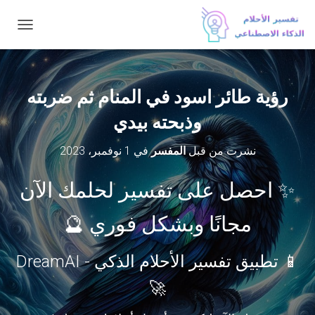
ت
ب
د
ي
ل
رؤية طائر اسود في المنام ثم ضربته
ا
ل
وذبحته بيدي
ت
ن
نشرت من قبل
المفسر
في
1 نوفمبر، 2023
ق
ل
✨ احصل على تفسير لحلمك الآن
مجانًا وبشكل فوري 🔮
📱 تطبيق تفسير الأحلام الذكي - DreamAI
🚀