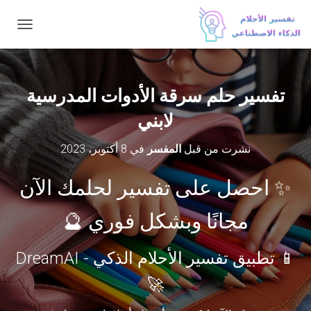
ت
ب
د
ي
ل
تفسير حلم سرقة الأدوات المدرسية
ا
ل
لابني
ت
ن
نشرت من قبل
المفسر
في
8 أكتوبر، 2023
ق
ل
✨ احصل على تفسير لحلمك الآن
مجانًا وبشكل فوري 🔮
📱 تطبيق تفسير الأحلام الذكي - DreamAI
🚀