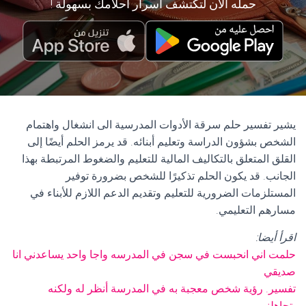
حمله الآن لتكتشف أسرار أحلامك بسهولة !
يشير تفسير حلم سرقة الأدوات المدرسية الى انشغال واهتمام
الشخص بشؤون الدراسة وتعليم أبنائه. قد يرمز الحلم أيضًا إلى
القلق المتعلق بالتكاليف المالية للتعليم والضغوط المرتبطة بهذا
الجانب. قد يكون الحلم تذكيرًا للشخص بضرورة توفير
المستلزمات الضرورية للتعليم وتقديم الدعم اللازم للأبناء في
مسارهم التعليمي.
اقرأ أيضا:
حلمت اني انحبست في سجن في المدرسه واجا واحد يساعدني انا
صديقي
تفسير. رؤية شخص معجبة به في المدرسة أنظر له ولكنه
يتجاهلني