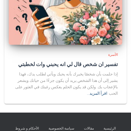
الأسرة
تفسير ان شخص قال لي انه يحبني وات لخطبتي
إذا حلمت بأن شخصًا يخبرك بأنه يحبك ويأتي لطلب يدك، فهذا
يشير إلى أن هذا الشخص يريد أن يكون جزءًا من حياتك ويشعر
بالإعجاب بك. ولكن قد يكون الحلم يعكس رغبتك في العثور على
الحب
اقرأ المزيد…
الرئيسية
مقالات
سياسة الخصوصية
الأحكام و شروط