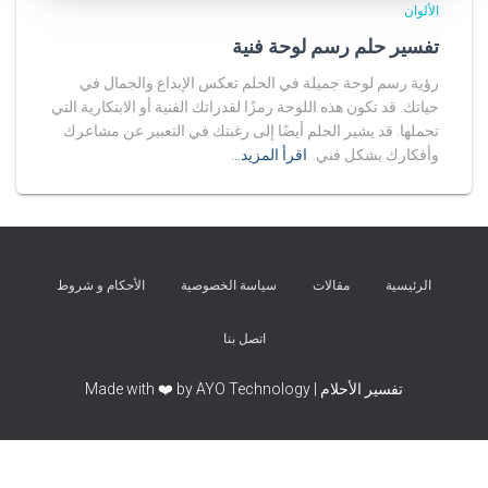
الألوان
تفسير حلم رسم لوحة فنية
رؤية رسم لوحة جميلة في الحلم تعكس الإبداع والجمال في
حياتك. قد تكون هذه اللوحة رمزًا لقدراتك الفنية أو الابتكارية التي
تحملها. قد يشير الحلم أيضًا إلى رغبتك في التعبير عن مشاعرك
وأفكارك بشكل فني.
اقرأ المزيد…
الرئيسية
مقالات
سياسة الخصوصية
الأحكام و شروط
اتصل بنا
تفسير الأحلام | Made with ❤️ by AYO Technology
Exit mobile version