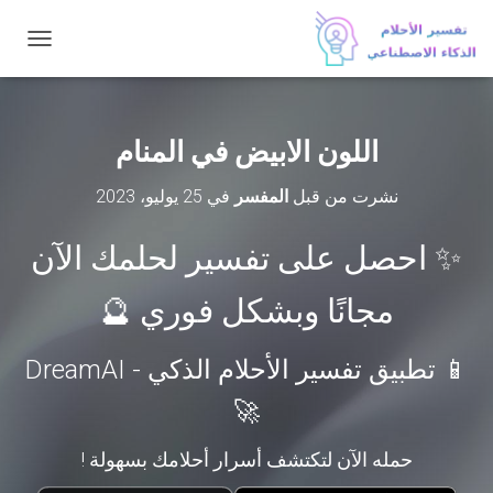
ت
ب
د
ي
ل
اللون الابيض في المنام
ا
ل
نشرت من قبل
المفسر
في
25 يوليو، 2023
ت
ن
ق
✨ احصل على تفسير لحلمك الآن
ل
مجانًا وبشكل فوري 🔮
📱 تطبيق تفسير الأحلام الذكي - DreamAI
🚀
حمله الآن لتكتشف أسرار أحلامك بسهولة !