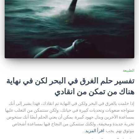
الطبيعة
تفسير حلم الغرق في البحر لكن في نهاية
هناك من تمكن من انقادي
إذا حلمت بالغرق في البحر ولكن في النهاية تم انقاذك، فهذا يشير إلى أنك
ستواجه صعوبات وتحديات كبيرة في حياتك، ولكن ستتمكن من التغلب عليها
بمساعدة الآخرين وبذل جهود كبيرة. يمكن أن يعني الحلم أيضًا أنك ستخوض
تجربة جديدة ومخيفة، ولكنك ستتمكن من النجاح فيها بمساعدة أشخاص
موثوق بهم. يجب
اقرأ المزيد…