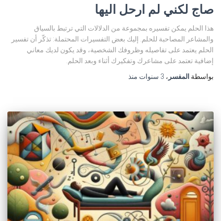
صاج لكني لم ارحل اليها
هذا الحلم يمكن تفسيره بمجموعة من الدلالات التي ترتبط بالسياق
والمشاعر المصاحبة للحلم. إليك بعض التفسيرات المحتملة: تذكّر أن تفسير
الحلم يعتمد على تفاصيله وظروفك الشخصية، وقد يكون لديك معاني
إضافية تعتمد على مشاعرك وتفكيرك أثناء وبعد الحلم.
بواسطة
المفسر
،
3 سنوات
منذ