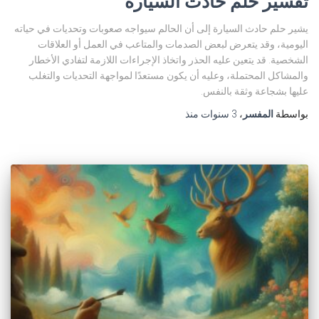
تفسير حلم حادث السيارة
يشير حلم حادث السيارة إلى أن الحالم سيواجه صعوبات وتحديات في حياته
اليومية، وقد يتعرض لبعض الصدمات والمتاعب في العمل أو العلاقات
الشخصية. قد يتعين عليه الحذر واتخاذ الإجراءات اللازمة لتفادي الأخطار
والمشاكل المحتملة، وعليه أن يكون مستعدًا لمواجهة التحديات والتغلب
عليها بشجاعة وثقة بالنفس.
بواسطة
المفسر
،
3 سنوات
منذ