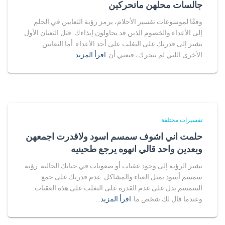
جالسات محلهن ماتحركين
وفقًا لموسوعات تفسير الأحلام، يرمز رؤية الثعابين في الحلم
إلى الأعداء والخصوم الذين قد يحاولون إيذاءك. قتل الثعبان الأول
يشير إلى قدرتك على التغلب على أحد الأعداء. أما الثعابين
الأخرى اللتي لم تتحرك، فتعني أن
اقرأ المزيد…
تفسيرات مختلفة
حلمت اني اشوف سمسم اسود ولاقدرت اجمعهن
وبعدين واحد قالي انهوه يرجع طحينيه
تشير الرؤية إلى وجود عقبات أو صعوبات في حياتك الحالية. رؤية
سمسم أسود يمثل العناء والمشاكل. عدم قدرتك على جمع
السمسم يدل على عدم القدرة على التغلب على هذه العقبات.
وعندما قال لك شخص ما
اقرأ المزيد…