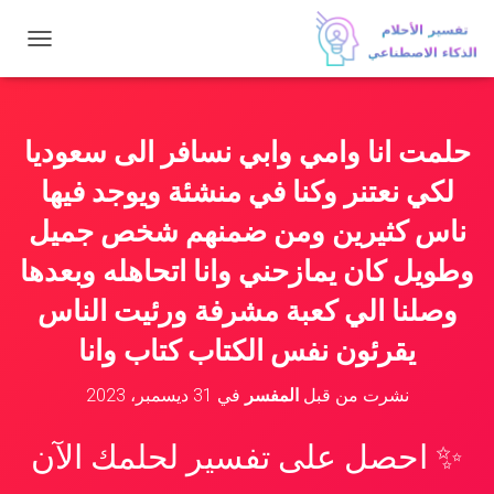
ت
ب
د
ي
ل
حلمت انا وامي وابي نسافر الى سعوديا
ا
ل
لكي نعتنر وكنا في منشئة ويوجد فيها
ت
ن
ناس كثيرين ومن ضمنهم شخص جميل
ق
وطويل كان يمازحني وانا اتحاهله وبعدها
ل
وصلنا الي كعبة مشرفة ورئيت الناس
يقرئون نفس الكتاب كتاب وانا
نشرت من قبل
المفسر
في
31 ديسمبر، 2023
✨ احصل على تفسير لحلمك الآن