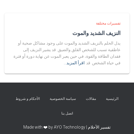
تفسيرات مختلفة
النزيف الشديد والموت
يدل الحلم بالنزيف الشديد والموت على وجود مشاكل صحية أو
عاطفية تسبب للشخص القلق والضيق. قد يشير النزيف إلى
فقدان الطاقة والقوة، في حين يعبر الموت عن نهاية دورة أو فترة
في حياة الشخص. قد
اقرأ المزيد…
الرئيسية
مقالات
سياسة الخصوصية
الأحكام و شروط
اتصل بنا
تفسير الأحلام | Made with ❤️ by AYO Technology