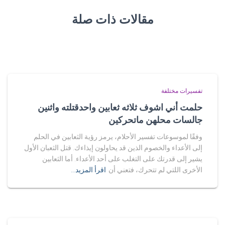
مقالات ذات صلة
تفسيرات مختلفة
حلمت أني اشوف ثلاثه ثعابين واحدقتلته واثنين
جالسات محلهن ماتحركين
وفقًا لموسوعات تفسير الأحلام، يرمز رؤية الثعابين في الحلم
إلى الأعداء والخصوم الذين قد يحاولون إيذاءك. قتل الثعبان الأول
يشير إلى قدرتك على التغلب على أحد الأعداء. أما الثعابين
الأخرى اللتي لم تتحرك، فتعني أن
اقرأ المزيد…