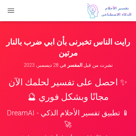
ت
ب
د
ي
ل
رايت الناس تخبرنى بأن ابي ضرب بالنار
ا
ل
مرتين
ت
ن
نشرت من قبل
المفسر
في
28 ديسمبر، 2023
ق
ل
✨ احصل على تفسير لحلمك الآن
مجانًا وبشكل فوري 🔮
📱 تطبيق تفسير الأحلام الذكي - DreamAI
🚀