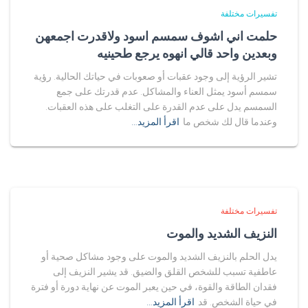
تفسيرات مختلفة
حلمت اني اشوف سمسم اسود ولاقدرت اجمعهن
وبعدين واحد قالي انهوه يرجع طحينيه
تشير الرؤية إلى وجود عقبات أو صعوبات في حياتك الحالية. رؤية
سمسم أسود يمثل العناء والمشاكل. عدم قدرتك على جمع
السمسم يدل على عدم القدرة على التغلب على هذه العقبات.
وعندما قال لك شخص ما
اقرأ المزيد…
تفسيرات مختلفة
النزيف الشديد والموت
يدل الحلم بالنزيف الشديد والموت على وجود مشاكل صحية أو
عاطفية تسبب للشخص القلق والضيق. قد يشير النزيف إلى
فقدان الطاقة والقوة، في حين يعبر الموت عن نهاية دورة أو فترة
في حياة الشخص. قد
اقرأ المزيد…