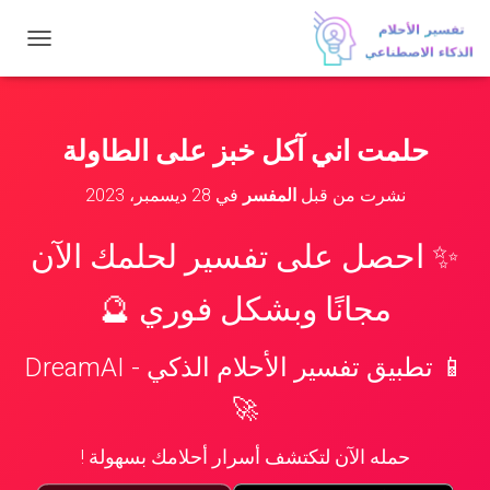
ت
ب
د
ي
ل
حلمت اني آكل خبز على الطاولة
ا
ل
نشرت من قبل
المفسر
في
28 ديسمبر، 2023
ت
ن
ق
✨ احصل على تفسير لحلمك الآن
ل
مجانًا وبشكل فوري 🔮
📱 تطبيق تفسير الأحلام الذكي - DreamAI
🚀
حمله الآن لتكتشف أسرار أحلامك بسهولة !