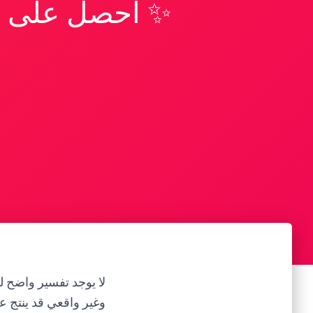
✨ احصل على تف
لا يوجد تفسير واضح له
وغير واقعي قد ينتج ع