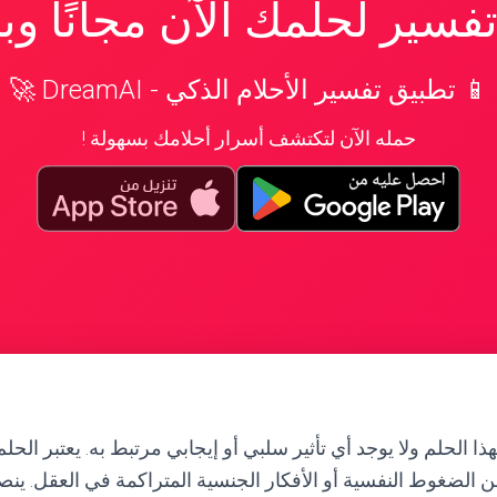
سير لحلمك الآن مجانًا و
📱 تطبيق تفسير الأحلام الذكي - DreamAI 🚀
حمله الآن لتكتشف أسرار أحلامك بسهولة !
ذا الحلم ولا يوجد أي تأثير سلبي أو إيجابي مرتبط به. يعتبر الح
ن الضغوط النفسية أو الأفكار الجنسية المتراكمة في العقل. ينص