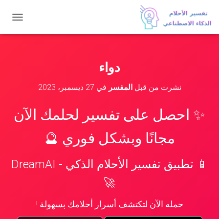
ت
ب
د
ي
ل
دواء
ا
ل
نشرت من قبل
المفسر
في
27 ديسمبر، 2023
ت
ن
ق
✨ احصل على تفسير لحلمك الآن
ل
مجانًا وبشكل فوري 🔮
📱 تطبيق تفسير الأحلام الذكي - DreamAI
🚀
حمله الآن لتكتشف أسرار أحلامك بسهولة !