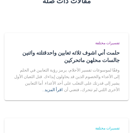
مقالات ذات صلة
تفسيرات مختلفة
حلمت أني اشوف ثلاثه ثعابين واحدقتلته واثنين
جالسات محلهن ماتحركين
وفقًا لموسوعات تفسير الأحلام، يرمز رؤية الثعابين في الحلم
إلى الأعداء والخصوم الذين قد يحاولون إيذاءك. قتل الثعبان الأول
يشير إلى قدرتك على التغلب على أحد الأعداء. أما الثعابين
الأخرى اللتي لم تتحرك، فتعني أن
اقرأ المزيد…
تفسيرات مختلفة