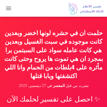
ت
ب
د
ي
ل
حلمت ان في حشره لونها اخضر وبعدين
ا
ل
كانت موجوده في سبت الغسيل وبعدين
ت
ن
هي كانت عامله سواد على السبتمن برا
ق
بمجرد ان هي تموت ها يروح وحتى كانت
ل
مأثره على 4بلطات من الحمام وانا اللي
اكتشفتها وبابا قتلها
نشرت من قبل
المفسر
في
27 ديسمبر، 2023
✨ احصل على تفسير لحلمك الآن