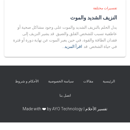
تفسيرات مختلفة
النزيف الشديد والموت
يدل الحلم بالنزيف الشديد والموت على وجود مشاكل صحية أو
عاطفية تسبب للشخص القلق والضيق. قد يشير النزيف إلى
فقدان الطاقة والقوة، في حين يعبر الموت عن نهاية دورة أو فترة
في حياة الشخص. قد
اقرأ المزيد…
الرئيسية
مقالات
سياسة الخصوصية
الأحكام و شروط
اتصل بنا
تفسير الأحلام | Made with ❤️ by AYO Technology