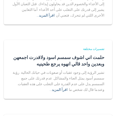
إلى الأعداء والخصوم الذين قد يحاولون إيذاءك. قتل الثعبان الأول
يشير إلى قدرتك على التغلب على أحد الأعداء. أما الثعابين
الأخرى اللتي لم تتحرك، فتعني أن
اقرأ المزيد…
تفسيرات مختلفة
حلمت اني اشوف سمسم اسود ولاقدرت اجمعهن
وبعدين واحد قالي انهوه يرجع طحينيه
تشير الرؤية إلى وجود عقبات أو صعوبات في حياتك الحالية. رؤية
سمسم أسود يمثل العناء والمشاكل. عدم قدرتك على جمع
السمسم يدل على عدم القدرة على التغلب على هذه العقبات.
وعندما قال لك شخص ما
اقرأ المزيد…