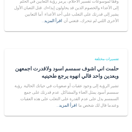
وفقًا لموسوعات تفسير الأحلام، يرمز رؤية الثعابين في الحلم
إلى الأعداء والخصوم الذين قد يحاولون إيذاءك. قتل الثعبان الأول
يشير إلى قدرتك على التغلب على أحد الأعداء. أما الثعابين
الأخرى اللتي لم تتحرك، فتعني أن
اقرأ المزيد…
تفسيرات مختلفة
حلمت اني اشوف سمسم اسود ولاقدرت اجمعهن
وبعدين واحد قالي انهوه يرجع طحينيه
تشير الرؤية إلى وجود عقبات أو صعوبات في حياتك الحالية. رؤية
سمسم أسود يمثل العناء والمشاكل. عدم قدرتك على جمع
السمسم يدل على عدم القدرة على التغلب على هذه العقبات.
وعندما قال لك شخص ما
اقرأ المزيد…