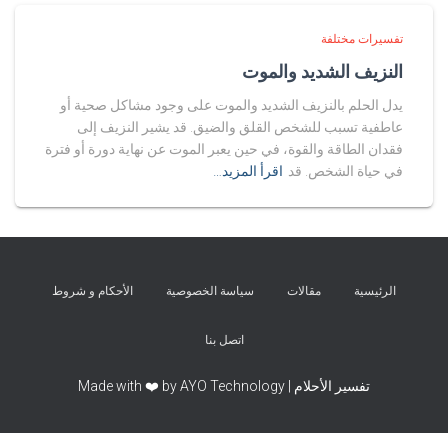
تفسيرات مختلفة
النزيف الشديد والموت
يدل الحلم بالنزيف الشديد والموت على وجود مشاكل صحية أو
عاطفية تسبب للشخص القلق والضيق. قد يشير النزيف إلى
فقدان الطاقة والقوة، في حين يعبر الموت عن نهاية دورة أو فترة
في حياة الشخص. قد
اقرأ المزيد…
الرئيسية
مقالات
سياسة الخصوصية
الأحكام و شروط
اتصل بنا
تفسير الأحلام | Made with ❤️ by AYO Technology