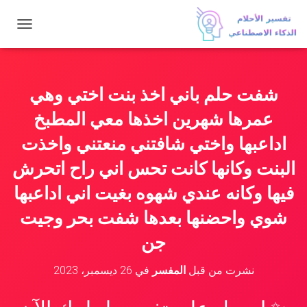
ت
ب
د
ي
ل
شفت حلم باني اخذ بنت اختي وهي
ا
ل
عمرها شهرين اخذها معي المطبخ
ت
ن
اداعبها واختي شافتني منعتني واخذت
ق
البنت وكانها كانت تحس اني راح اتحرش
ل
فيها وكانه عندي شهوه بغيت اني اداعبها
شوي واحضنها بعدها شفت بحر وجيت
جن
نشرت من قبل
المفسر
في
26 ديسمبر، 2023