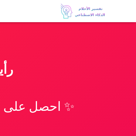
رأي
✨ احصل على تف