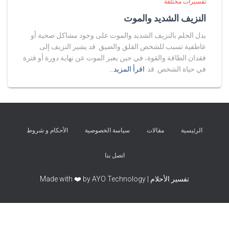
تفسيرات مختلفة
النزيف الشديد والموت
يدل الحلم بالنزيف الشديد والموت على وجود مشاكل صحية أو
عاطفية تسبب للشخص القلق والضيق. قد يشير النزيف إلى
فقدان الطاقة والقوة، في حين يعبر الموت عن نهاية دورة أو فترة
في حياة الشخص. قد
اقرأ المزيد…
الرئيسية
مقالات
سياسة الخصوصية
الأحكام و شروط
اتصل بنا
تفسير الأحلام | Made with ❤️ by AYO Technology
Exit mobile version