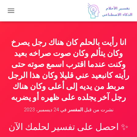
ت
ب
د
ي
ل
انا رأيت بالحلم كان هناك رجل يصرخ
ا
ل
وكان يتألم وكان صوت صراخه بعيد
ت
ن
وكنت عندما اقترب اسمع صوته حتى
ق
رأيته كانبعيد عني قليلا وكان هذا الرجل
ل
مربط من يديه إلى أعلى وكان هناك
رجل آخر يجلده على ظهره أو يضربه
نشرت من قبل
المفسر
في
24 ديسمبر، 2023
✨ احصل على تفسير لحلمك الآن