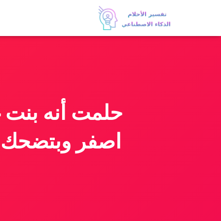
حلمت أنه بنت غ
اصفر وبتضحك م