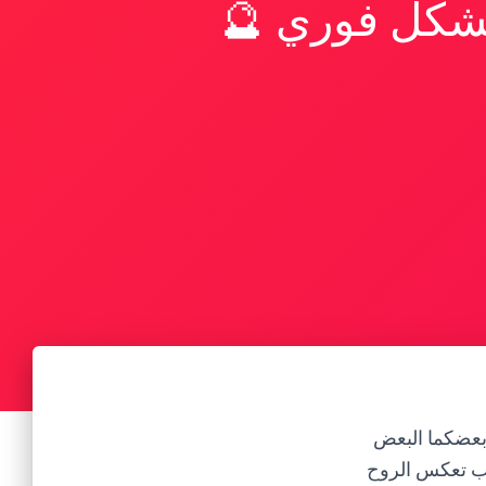
بشكل فوري 🔮
 بعضكما البعض
باب تعكس الروح