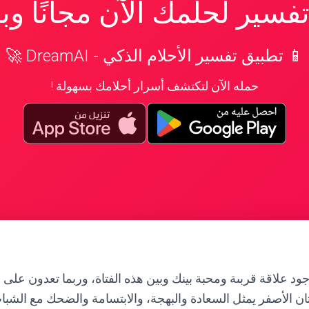
سير لحلمك الآن مجانًا و
📱 تطبيق تفسير الأحلام الذكي - DreamAI 🚀
حمله الآن لتكتشف أسرار أحلامك بسهولة !
جود علاقة قربىة ومحبة بينك وبين هذه الفتاة، وربما تعدون على
تان الأصفر يمثل السعادة والبهجة، والابتسامة والضحك مع الش