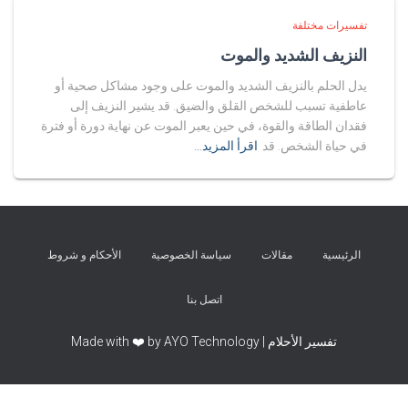
تفسيرات مختلفة
النزيف الشديد والموت
يدل الحلم بالنزيف الشديد والموت على وجود مشاكل صحية أو
عاطفية تسبب للشخص القلق والضيق. قد يشير النزيف إلى
فقدان الطاقة والقوة، في حين يعبر الموت عن نهاية دورة أو فترة
في حياة الشخص. قد
اقرأ المزيد…
الرئيسية
مقالات
سياسة الخصوصية
الأحكام و شروط
اتصل بنا
تفسير الأحلام | Made with ❤️ by AYO Technology