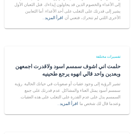
إلى الأعداء والخصوم الذين قد يحاولون إيذاءك. قتل الثعبان الأول
يشير إلى قدرتك على التغلب على أحد الأعداء. أما الثعابين
الأخرى اللتي لم تتحرك، فتعني أن
اقرأ المزيد…
تفسيرات مختلفة
حلمت اني اشوف سمسم اسود ولاقدرت اجمعهن
وبعدين واحد قالي انهوه يرجع طحينيه
تشير الرؤية إلى وجود عقبات أو صعوبات في حياتك الحالية. رؤية
سمسم أسود يمثل العناء والمشاكل. عدم قدرتك على جمع
السمسم يدل على عدم القدرة على التغلب على هذه العقبات.
وعندما قال لك شخص ما
اقرأ المزيد…