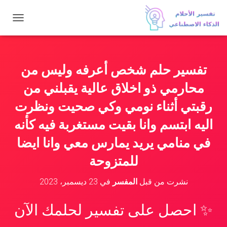
ت
ب
د
ي
ل
تفسير حلم شخص أعرفه وليس من
ا
ل
محارمي ذو اخلاق عالية يقبلني من
ت
ن
رقبتي أثناء نومي وكي صحيت ونظرت
ق
اليه ابتسم وانا بقيت مستغربة فيه كأنه
ل
في منامي يريد يمارس معي وانا ايضا
للمتزوحة
نشرت من قبل
المفسر
في
23 ديسمبر، 2023
✨ احصل على تفسير لحلمك الآن