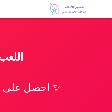
اللعب
✨ احصل على تف