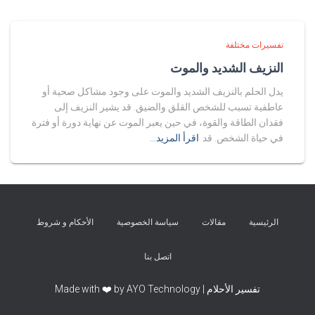
تفسيرات مختلفة
النزيف الشديد والموت
يدل الحلم بالنزيف الشديد والموت على وجود مشاكل صحية أو
عاطفية تسبب للشخص القلق والضيق. قد يشير النزيف إلى
فقدان الطاقة والقوة، في حين يعبر الموت عن نهاية دورة أو فترة
في حياة الشخص. قد
اقرأ المزيد…
الرئيسية
مقالات
سياسة الخصوصية
الأحكام و شروط
اتصل بنا
تفسير الأحلام | Made with ❤️ by AYO Technology