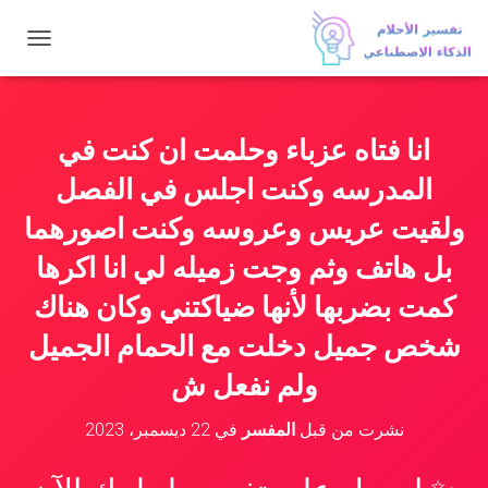
ت
ب
د
ي
ل
انا فتاه عزباء وحلمت ان كنت في
ا
ل
المدرسه وكنت اجلس في الفصل
ت
ن
ولقيت عريس وعروسه وكنت اصورهما
ق
بل هاتف وثم وجت زميله لي انا اكرها
ل
كمت بضربها لأنها ضياكتني وكان هناك
شخص جميل دخلت مع الحمام الجميل
ولم نفعل ش
نشرت من قبل
المفسر
في
22 ديسمبر، 2023