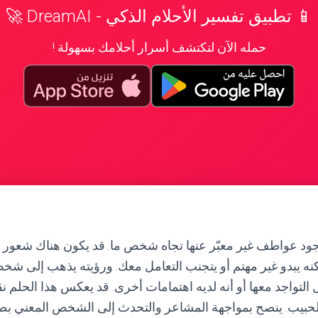
📱 تطبيق تفسير الأحلام الذكي - DreamAI 🚀
حمله الآن لتكتشف أسرار أحلامك بسهولة !
جود عواطف غير معبّر عنها تجاه شخص ما. قد يكون هناك شعور ب
ه يبدو غير مهتم أو يتجنب التعامل معك. ورؤيته يذهب إلى شخ
 التواجد معها أو أنه لديه اهتمامات أخرى. قد يعكس هذا الحلم 
حبيب. ينصح بمواجهة المشاعر والتحدث إلى الشخص المعني بص