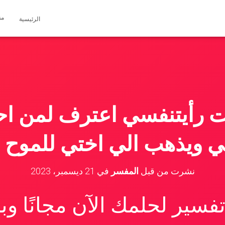
مق
الرئيسية
ت رأيتنفسي اعترف لمن اح
ني ويذهب الي اختي للموح م
نشرت من قبل
المفسر
في
21 ديسمبر، 2023
سير لحلمك الآن مجانًا و