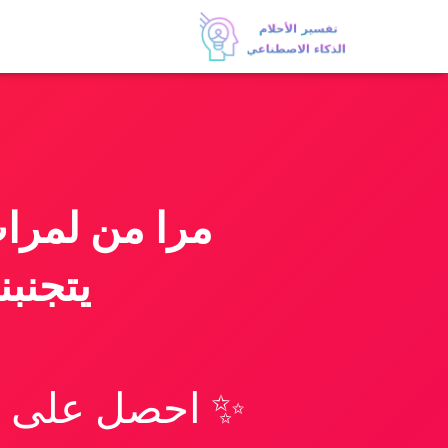
مرا من لمرا
يتجنب
✨ احصل على تف