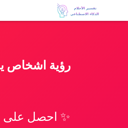
رؤية اشخاص يق
✨ احصل على تف