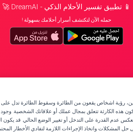
📱 تطبيق تفسير الأحلام الذكي - DreamAI 🚀
حمله الآن لتكتشف أسرار أحلامك بسهولة !
رين، رؤية اشخاص يقعون من الطائرة وسقوط الطائرة تدل على و
كون هذه الكارثة تتعلق بمجال عملك أو علاقاتك الشخصية. وجو
كس عدم القدرة على التدخل أو تغيير الوضع الحالي. قد يكون الح
 حل المشكلات واتخاذ الإجراءات اللازمة لتفادي الأخطار المحتم