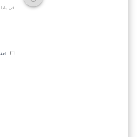
في ماذا 
احفظ