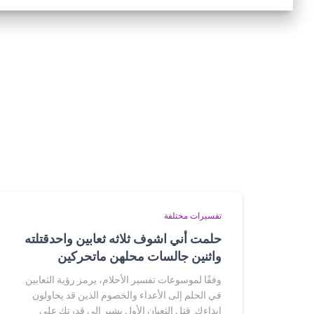
تفسيرات مختلفة
حلمت أني اشوف ثلاثه ثعابين واحدقتلته
واثنين جالسات محلهن ماتحركين
وفقًا لموسوعات تفسير الأحلام، يرمز رؤية الثعابين
في الحلم إلى الأعداء والخصوم الذين قد يحاولون
إيذاءك. قتل الثعبان الأول يشير إلى قدرتك على