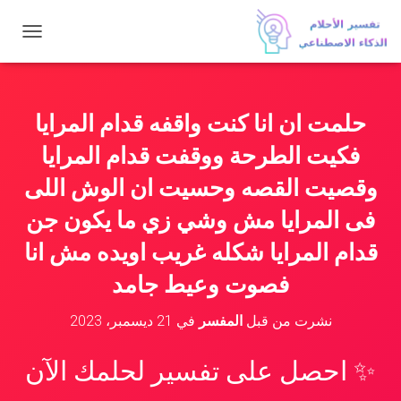
ت
ب
د
ي
ل
حلمت ان انا كنت واقفه قدام المرايا
ا
ل
فكيت الطرحة ووقفت قدام المرايا
ت
ن
وقصيت القصه وحسيت ان الوش اللى
ق
فى المرايا مش وشي زي ما يكون جن
ل
قدام المرايا شكله غريب اويده مش انا
فصوت وعيط جامد
نشرت من قبل
المفسر
في
21 ديسمبر، 2023
✨ احصل على تفسير لحلمك الآن