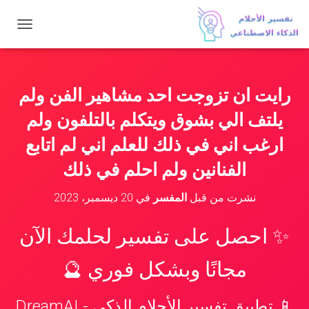
ت
ب
د
ي
ل
رايت ان تزوجت احد مشاهير الفن ولم
ا
ل
يلتف الي بشوق ويتكلم بالتلفون ولم
ت
ن
ارغب اني في ذلك للعلم اني لم اتابع
ق
الفنانين ولم احلم في ذلك
ل
نشرت من قبل
المفسر
في
20 ديسمبر، 2023
✨ احصل على تفسير لحلمك الآن
مجانًا وبشكل فوري 🔮
📱 تطبيق تفسير الأحلام الذكي - DreamAI