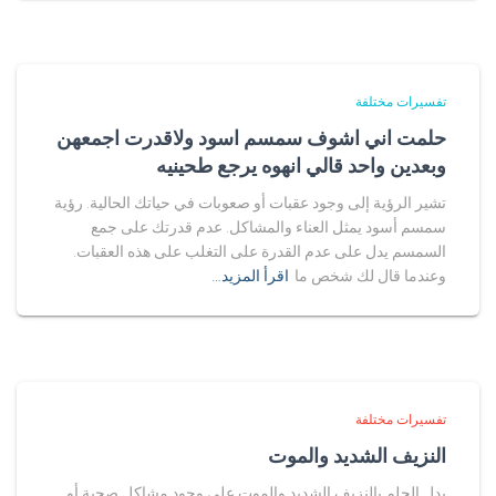
تفسيرات مختلفة
حلمت اني اشوف سمسم اسود ولاقدرت اجمعهن
وبعدين واحد قالي انهوه يرجع طحينيه
تشير الرؤية إلى وجود عقبات أو صعوبات في حياتك الحالية. رؤية
سمسم أسود يمثل العناء والمشاكل. عدم قدرتك على جمع
السمسم يدل على عدم القدرة على التغلب على هذه العقبات.
وعندما قال لك شخص ما
اقرأ المزيد…
تفسيرات مختلفة
النزيف الشديد والموت
يدل الحلم بالنزيف الشديد والموت على وجود مشاكل صحية أو