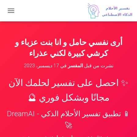
ت
ب
د
ي
ل
أرى نفسي حامل و انا بنت عزباء و
ا
ل
كرشي كبيرة لكني عذراء
ت
ن
نشرت من قبل
المفسر
في
17 ديسمبر، 2023
ق
ل
✨ احصل على تفسير لحلمك الآن
مجانًا وبشكل فوري 🔮
📱 تطبيق تفسير الأحلام الذكي - DreamAI
🚀