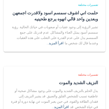
تفسيرات مختلفة
حلمت اني اشوف سمسم اسود ولاقدرت اجمعهن
وبعدين واحد قالي انهوه يرجع طحينيه
تشير الرؤية إلى وجود عقبات أو صعوبات في حياتك الحالية. رؤية
سمسم أسود يمثل العناء والمشاكل. عدم قدرتك على جمع
السمسم يدل على عدم القدرة على التغلب على هذه العقبات.
وعندما قال لك شخص ما
اقرأ المزيد…
تفسيرات مختلفة
النزيف الشديد والموت
يدل الحلم بالنزيف الشديد والموت على وجود مشاكل صحية أو
عاطفية تسبب للشخص القلق والضيق. قد يشير النزيف إلى
فقدان الطاقة والقوة، في حين يعبر الموت عن نهاية دورة أو فترة
في حياة الشخص. قد
اقرأ المزيد…