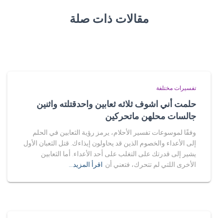
مقالات ذات صلة
تفسيرات مختلفة
حلمت أني اشوف ثلاثه ثعابين واحدقتلته واثنين
جالسات محلهن ماتحركين
وفقًا لموسوعات تفسير الأحلام، يرمز رؤية الثعابين في الحلم
إلى الأعداء والخصوم الذين قد يحاولون إيذاءك. قتل الثعبان الأول
يشير إلى قدرتك على التغلب على أحد الأعداء. أما الثعابين
الأخرى اللتي لم تتحرك، فتعني أن
اقرأ المزيد…