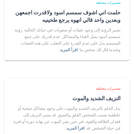
تفسيرات مختلفة
حلمت اني اشوف سمسم اسود ولاقدرت اجمعهن
وبعدين واحد قالي انهوه يرجع طحينيه
تشير الرؤية إلى وجود عقبات أو صعوبات في حياتك الحالية. رؤية
سمسم أسود يمثل العناء والمشاكل. عدم قدرتك على جمع
السمسم يدل على عدم القدرة على التغلب على هذه العقبات.
وعندما قال لك شخص ما
اقرأ المزيد…
تفسيرات مختلفة
النزيف الشديد والموت
يدل الحلم بالنزيف الشديد والموت على وجود مشاكل صحية أو
عاطفية تسبب للشخص القلق والضيق. قد يشير النزيف إلى
فقدان الطاقة والقوة، في حين يعبر الموت عن نهاية دورة أو فترة
في حياة الشخص. قد
اقرأ المزيد…