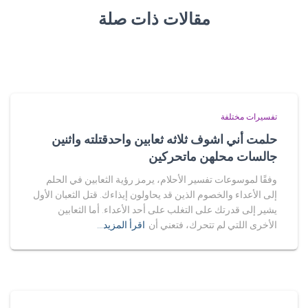
مقالات ذات صلة
تفسيرات مختلفة
حلمت أني اشوف ثلاثه ثعابين واحدقتلته واثنين
جالسات محلهن ماتحركين
وفقًا لموسوعات تفسير الأحلام، يرمز رؤية الثعابين في الحلم
إلى الأعداء والخصوم الذين قد يحاولون إيذاءك. قتل الثعبان الأول
يشير إلى قدرتك على التغلب على أحد الأعداء. أما الثعابين
الأخرى اللتي لم تتحرك، فتعني أن
اقرأ المزيد…