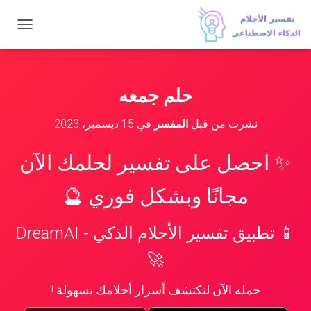
ت
ب
د
ي
ل
حلم جمعه
ا
ل
نشرت من قبل
المفسر
في
15 ديسمبر، 2023
ت
ن
ق
✨ احصل على تفسير لحلمك الآن
ل
مجانًا وبشكل فوري 🔮
📱 تطبيق تفسير الأحلام الذكي - DreamAI
🚀
حمله الآن لتكتشف أسرار أحلامك بسهولة !