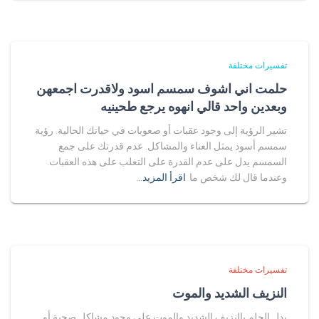
تفسيرات مختلفة
حلمت اني اشوف سمسم اسود ولاقدرت اجمعهن
وبعدين واحد قالي انهوه يرجع طحينيه
تشير الرؤية إلى وجود عقبات أو صعوبات في حياتك الحالية. رؤية
سمسم أسود يمثل العناء والمشاكل. عدم قدرتك على جمع
السمسم يدل على عدم القدرة على التغلب على هذه العقبات.
وعندما قال لك شخص ما
اقرأ المزيد…
تفسيرات مختلفة
النزيف الشديد والموت
يدل الحلم بالنزيف الشديد والموت على وجود مشاكل صحية أو