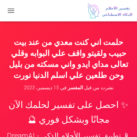
ت
ب
د
ي
ل
حلمت اني كنت معدي من عند بيت
ا
ل
حبيب ولقيتو واقف علي البوابه وقلي
ت
ن
تعالى مداي ايدو واني مسكته من بليل
ق
وحن طلعين علي اسلم الدنيا نورت
ل
نشرت من قبل
المفسر
في
15 ديسمبر، 2023
✨ احصل على تفسير لحلمك الآن
مجانًا وبشكل فوري 🔮
📱 تطبيق تفسير الأحلام الذكي - DreamAI