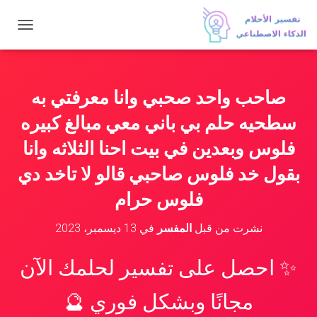
ت
ب
د
ي
ل
صاحب واحد صحبي وانا معرفتي به
ا
ل
سطحيه حلم بي باني معي مبالغ كبيره
ت
ن
فلوس وبعدين في بيت احنا الثلاثه وانا
ق
بقول خد فلوس صاحبي قالو لا تاخد دي
ل
فلوس حرام
نشرت من قبل
المفسر
في
13 ديسمبر، 2023
✨ احصل على تفسير لحلمك الآن
مجانًا وبشكل فوري 🔮