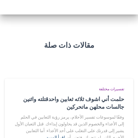
مقالات ذات صلة
تفسيرات مختلفة
حلمت أني اشوف ثلاثه ثعابين واحدقتلته واثنين
جالسات محلهن ماتحركين
وفقًا لموسوعات تفسير الأحلام، يرمز رؤية الثعابين في الحلم
إلى الأعداء والخصوم الذين قد يحاولون إيذاءك. قتل الثعبان الأول
يشير إلى قدرتك على التغلب على أحد الأعداء. أما الثعابين
الأخرى اللتي لم تتحرك، فتعني أن
اقرأ المزيد…