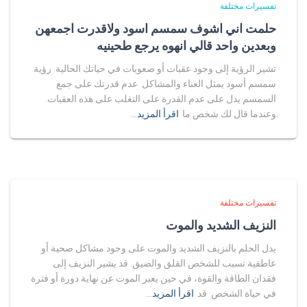
تفسيرات مختلفة
حلمت اني اشوف سمسم اسود ولاقدرت اجمعهن
وبعدين واحد قالي انهوه يرجع طحينيه
تشير الرؤية إلى وجود عقبات أو صعوبات في حياتك الحالية. رؤية
سمسم أسود يمثل العناء والمشاكل. عدم قدرتك على جمع
السمسم يدل على عدم القدرة على التغلب على هذه العقبات.
وعندما قال لك شخص ما
اقرأ المزيد…
تفسيرات مختلفة
النزيف الشديد والموت
يدل الحلم بالنزيف الشديد والموت على وجود مشاكل صحية أو
عاطفية تسبب للشخص القلق والضيق. قد يشير النزيف إلى
فقدان الطاقة والقوة، في حين يعبر الموت عن نهاية دورة أو فترة
في حياة الشخص. قد
اقرأ المزيد…