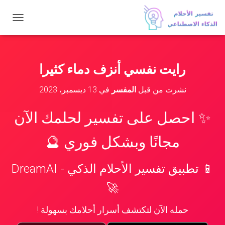
ت
ب
د
ي
ل
رايت نفسي أنزف دماء كثيرا
ا
ل
نشرت من قبل
المفسر
في
13 ديسمبر، 2023
ت
ن
ق
✨ احصل على تفسير لحلمك الآن
ل
مجانًا وبشكل فوري 🔮
📱 تطبيق تفسير الأحلام الذكي - DreamAI
🚀
حمله الآن لتكتشف أسرار أحلامك بسهولة !