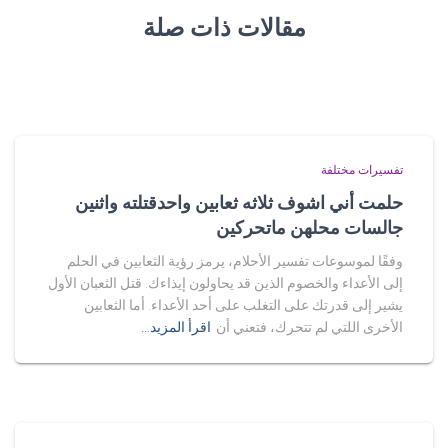
مقالات ذات صلة
تفسيرات مختلفة
حلمت أني اشوف ثلاثه ثعابين واحدقتلته واثنين
جالسات محلهن ماتحركين
وفقًا لموسوعات تفسير الأحلام، يرمز رؤية الثعابين في الحلم
إلى الأعداء والخصوم الذين قد يحاولون إيذاءك. قتل الثعبان الأول
يشير إلى قدرتك على التغلب على أحد الأعداء. أما الثعابين
الأخرى اللتي لم تتحرك، فتعني أن
اقرأ المزيد…