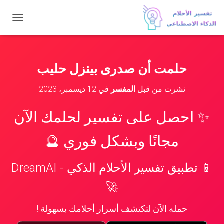
ت
ب
د
ي
ل
حلمت أن صدرى بينزل حليب
ا
ل
نشرت من قبل
المفسر
في
12 ديسمبر، 2023
ت
ن
ق
✨ احصل على تفسير لحلمك الآن
ل
مجانًا وبشكل فوري 🔮
📱 تطبيق تفسير الأحلام الذكي - DreamAI
🚀
حمله الآن لتكتشف أسرار أحلامك بسهولة !