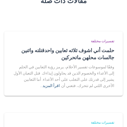
مقالات ذات صلة
تفسيرات مختلفة
حلمت أني اشوف ثلاثه ثعابين واحدقتلته واثنين
جالسات محلهن ماتحركين
وفقًا لموسوعات تفسير الأحلام، يرمز رؤية الثعابين في الحلم
إلى الأعداء والخصوم الذين قد يحاولون إيذاءك. قتل الثعبان الأول
يشير إلى قدرتك على التغلب على أحد الأعداء. أما الثعابين
الأخرى اللتي لم تتحرك، فتعني أن
اقرأ المزيد…
تفسيرات مختلفة