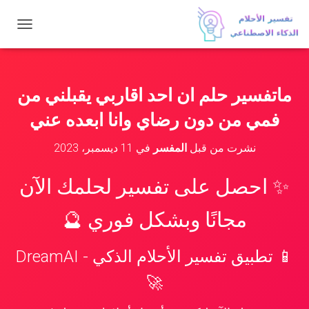
ت
ب
د
ي
ل
ماتفسير حلم ان احد اقاربي يقبلني من
ا
ل
فمي من دون رضاي وانا ابعده عني
ت
ن
نشرت من قبل
المفسر
في
11 ديسمبر، 2023
ق
ل
✨ احصل على تفسير لحلمك الآن
مجانًا وبشكل فوري 🔮
📱 تطبيق تفسير الأحلام الذكي - DreamAI
🚀