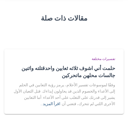
مقالات ذات صلة
تفسيرات مختلفة
حلمت أني اشوف ثلاثه ثعابين واحدقتلته واثنين
جالسات محلهن ماتحركين
وفقًا لموسوعات تفسير الأحلام، يرمز رؤية الثعابين في الحلم
إلى الأعداء والخصوم الذين قد يحاولون إيذاءك. قتل الثعبان الأول
يشير إلى قدرتك على التغلب على أحد الأعداء. أما الثعابين
الأخرى اللتي لم تتحرك، فتعني أن
اقرأ المزيد…