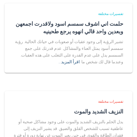
تفسيرات مختلفة
حلمت اني اشوف سمسم اسود ولاقدرت اجمعهن
وبعدين واحد قالي انهوه يرجع طحينيه
تشير الرؤية إلى وجود عقبات أو صعوبات في حياتك الحالية. رؤية
سمسم أسود يمثل العناء والمشاكل. عدم قدرتك على جمع
السمسم يدل على عدم القدرة على التغلب على هذه العقبات.
وعندما قال لك شخص ما
اقرأ المزيد…
تفسيرات مختلفة
النزيف الشديد والموت
يدل الحلم بالنزيف الشديد والموت على وجود مشاكل صحية أو
عاطفية تسبب للشخص القلق والضيق. قد يشير النزيف إلى
فقدان الطاقة والقوة، في حين يعبر الموت عن نهاية دورة أو فترة