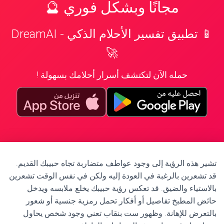
مجانًا وبشكل فوري 🔮
📱 تطبيق تفسير الأحلام الذكي - DreamAI
🚀
حمله الآن لتكتشف أسرار أحلامك بسهولة !
تشير هذه الرؤية إلى وجود عواطف متضاربة تجاه حبيبك القديم.
قد تشعرين بالرغبة في العودة إليه ولكن في نفس الوقت تشعرين
بالاستياء والضيق. قد تعكس رؤية حبيبك يخلع ملابسه ويدخل
حائض المطبخ تفاصيل أو أفكار تحمل رمزية جنسية أو شعور
بالتعرض للإهانة. وظهور ست بنقاب تعني وجود شخص يحاول