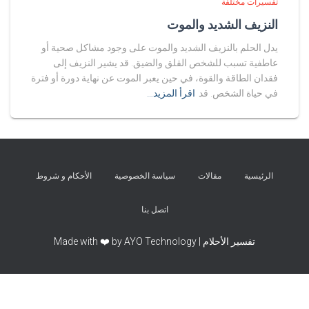
تفسيرات مختلفة
النزيف الشديد والموت
يدل الحلم بالنزيف الشديد والموت على وجود مشاكل صحية أو
عاطفية تسبب للشخص القلق والضيق. قد يشير النزيف إلى
فقدان الطاقة والقوة، في حين يعبر الموت عن نهاية دورة أو فترة
في حياة الشخص. قد
اقرأ المزيد…
الرئيسية
مقالات
سياسة الخصوصية
الأحكام و شروط
اتصل بنا
تفسير الأحلام | Made with ❤️ by AYO Technology
Exit mobile version