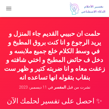
ت
ب
د
ي
ل
حلمت ان حبيبي القديم جاء المنزل و
ا
ل
يريد الرجوع و انا كنت بروق المطبخ و
ت
ن
في وسط الكلام خلع جميع ملابسه و
ق
دخل ف حائض المطبخ و اختي شافته و
ل
زعقت معاه و انا ضربته كتير و ظهر ست
بنقاب بتقوله انها تساعده انه
نشرت من قبل
المفسر
في
11 ديسمبر، 2023
✨ احصل على تفسير لحلمك الآن