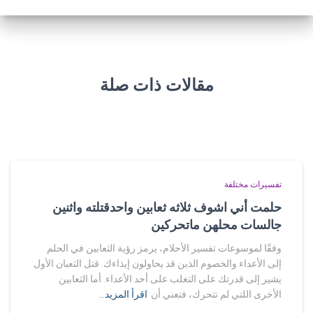
مقالات ذات صلة
تفسيرات مختلفة
حلمت أني اشوف ثلاثه ثعابين واحدقتلته واثنين
جالسات محلهن ماتحركين
وفقًا لموسوعات تفسير الأحلام، يرمز رؤية الثعابين في الحلم
إلى الأعداء والخصوم الذين قد يحاولون إيذاءك. قتل الثعبان الأول
يشير إلى قدرتك على التغلب على أحد الأعداء. أما الثعابين
الأخرى اللتي لم تتحرك، فتعني أن
اقرأ المزيد…