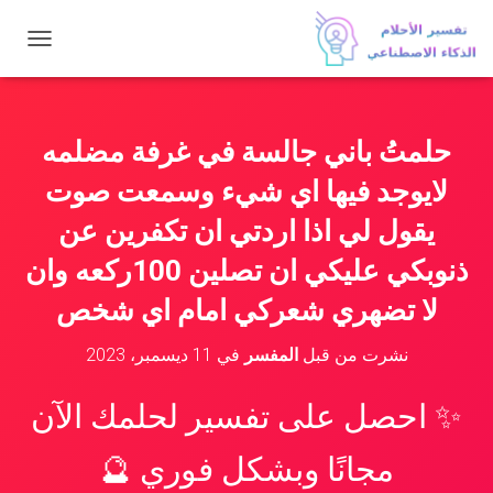
ت
ب
د
ي
ل
حلمتُ باني جالسة في غرفة مضلمه
ا
ل
لايوجد فيها اي شيء وسمعت صوت
ت
ن
يقول لي اذا اردتي ان تكفرين عن
ق
ذنوبكي عليكي ان تصلين 100ركعه وان
ل
لا تضهري شعركي امام اي شخص
نشرت من قبل
المفسر
في
11 ديسمبر، 2023
✨ احصل على تفسير لحلمك الآن
مجانًا وبشكل فوري 🔮