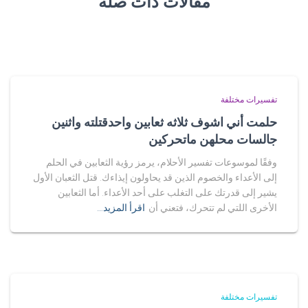
مقالات ذات صلة
تفسيرات مختلفة
حلمت أني اشوف ثلاثه ثعابين واحدقتلته واثنين
جالسات محلهن ماتحركين
وفقًا لموسوعات تفسير الأحلام، يرمز رؤية الثعابين في الحلم
إلى الأعداء والخصوم الذين قد يحاولون إيذاءك. قتل الثعبان الأول
يشير إلى قدرتك على التغلب على أحد الأعداء. أما الثعابين
الأخرى اللتي لم تتحرك، فتعني أن
اقرأ المزيد…
تفسيرات مختلفة