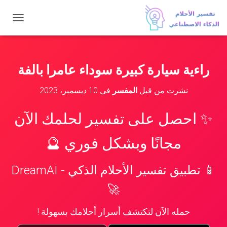
ت
ب
د
ي
ل
راءية سيارة كبيرة سوداء عامرا بالفة
ا
ل
نشرت من قبل
المفسر
في
10 ديسمبر، 2023
ت
ن
ق
✨ احصل على تفسير لحلمك الآن
ل
مجانًا وبشكل فوري 🔮
📱 تطبيق تفسير الأحلام الذكي - DreamAI
🚀
حمله الآن لتكتشف أسرار أحلامك بسهولة !