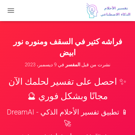
ت
ب
د
ي
ل
فراشه كتير في السقف ومنوره نور
ا
ل
ابيض
ت
ن
نشرت من قبل
المفسر
في
9 ديسمبر، 2023
ق
ل
✨ احصل على تفسير لحلمك الآن
مجانًا وبشكل فوري 🔮
📱 تطبيق تفسير الأحلام الذكي - DreamAI
🚀