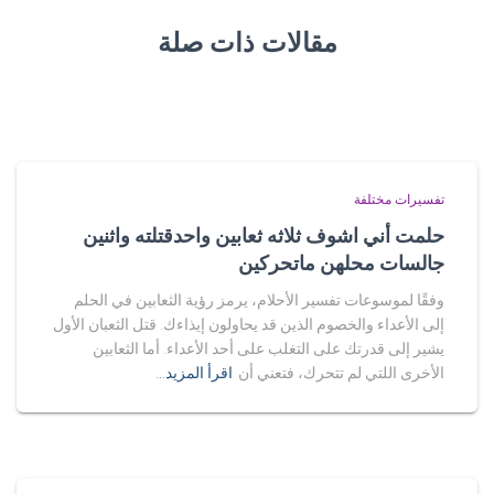
مقالات ذات صلة
تفسيرات مختلفة
حلمت أني اشوف ثلاثه ثعابين واحدقتلته واثنين
جالسات محلهن ماتحركين
وفقًا لموسوعات تفسير الأحلام، يرمز رؤية الثعابين في الحلم
إلى الأعداء والخصوم الذين قد يحاولون إيذاءك. قتل الثعبان الأول
يشير إلى قدرتك على التغلب على أحد الأعداء. أما الثعابين
الأخرى اللتي لم تتحرك، فتعني أن
اقرأ المزيد…