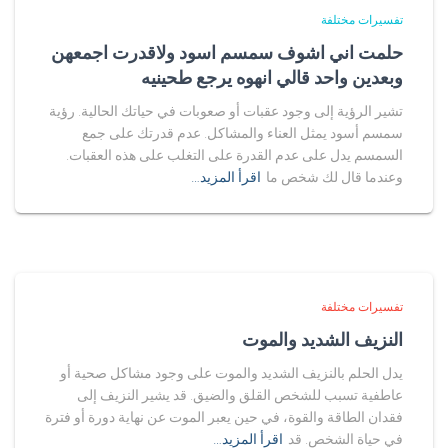
تفسيرات مختلفة
حلمت اني اشوف سمسم اسود ولاقدرت اجمعهن
وبعدين واحد قالي انهوه يرجع طحينيه
تشير الرؤية إلى وجود عقبات أو صعوبات في حياتك الحالية. رؤية
سمسم أسود يمثل العناء والمشاكل. عدم قدرتك على جمع
السمسم يدل على عدم القدرة على التغلب على هذه العقبات.
وعندما قال لك شخص ما
اقرأ المزيد…
تفسيرات مختلفة
النزيف الشديد والموت
يدل الحلم بالنزيف الشديد والموت على وجود مشاكل صحية أو
عاطفية تسبب للشخص القلق والضيق. قد يشير النزيف إلى
فقدان الطاقة والقوة، في حين يعبر الموت عن نهاية دورة أو فترة
في حياة الشخص. قد
اقرأ المزيد…