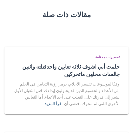
مقالات ذات صلة
تفسيرات مختلفة
حلمت أني اشوف ثلاثه ثعابين واحدقتلته واثنين
جالسات محلهن ماتحركين
وفقًا لموسوعات تفسير الأحلام، يرمز رؤية الثعابين في الحلم
إلى الأعداء والخصوم الذين قد يحاولون إيذاءك. قتل الثعبان الأول
يشير إلى قدرتك على التغلب على أحد الأعداء. أما الثعابين
الأخرى اللتي لم تتحرك، فتعني أن
اقرأ المزيد…