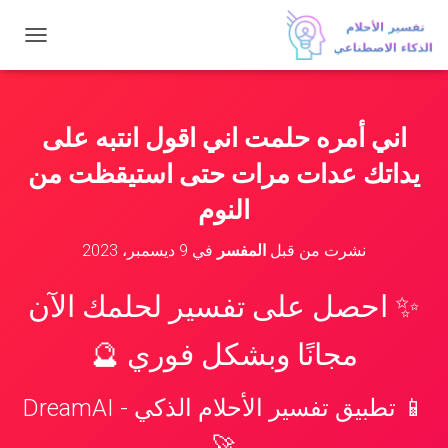
ت
ب
د
ي
ل
اني أمره حلمت اني اقول انتبه على
ا
ل
يداتك عدات مرات حتى استيقظت من
ت
ن
النوم
ق
ل
نشرت من قبل
المفسر
في
9 ديسمبر، 2023
✨ احصل على تفسير لحلمك الآن
مجانًا وبشكل فوري 🔮
📱 تطبيق تفسير الأحلام الذكي - DreamAI
🚀