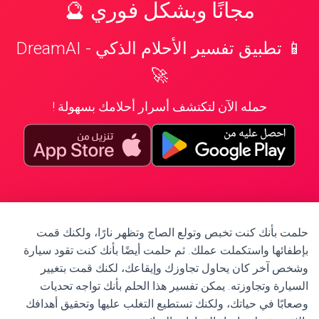
مجانًا وبشكل فوري 🔮
📱 تطبيق تفسير الأحلام الذكي - DreamAI
🚀
حمله الآن لتكتشف أسرار أحلامك بسهولة !
حلمت بأنك كنت تخبص وتولع الصاج وتظهر نارًا، ولكنك قمت
بإطفائها واستكملت عملك. ثم حلمت أيضًا بأنك كنت تقود سيارة
وشخص آخر كان يحاول تجاوزك وإيقاعك، لكنك قمت بتغيير
السيارة وتجاوزته. يمكن تفسير هذا الحلم بأنك تواجه تحديات
وصعابًا في حياتك، ولكنك تستطيع التغلب عليها وتحقيق أهدافك