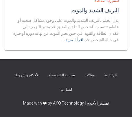
تفسيرات مختلفة
النزيف الشديد والموت
يدل الحلم بالنزيف الشديد والموت على وجود مشاكل صحية أو
عاطفية تسبب للشخص القلق والضيق. قد يشير النزيف إلى
فقدان الطاقة والقوة، في حين يعبر الموت عن نهاية دورة أو فترة
في حياة الشخص. قد
اقرأ المزيد…
الرئيسية
مقالات
سياسة الخصوصية
الأحكام و شروط
اتصل بنا
تفسير الأحلام | Made with ❤️ by AYO Technology
Exit mobile version