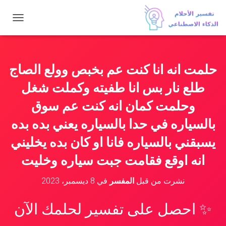
ت
ب
د
ي
ل
حلمت انه انا كنت عم بخبص وولع الصاج
ا
ل
طلع نار بس انا طفيته وكملت شغل
ت
ن
وحلمت كمان انه كنت عم سوق
ق
بالسياره في حدا بالسياره يعني بده بده
ل
يسبقني بالسياره فانا او كان بده يخليني
انه اوقع فقامت جبت سياره وخليت
نشرت من قبل
المفسر
في
8 ديسمبر، 2023
✨ احصل على تفسير لحلمك الآن