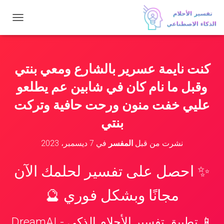
ت
ب
د
ي
ل
كنت نايمة عسرير بالشارع ومعي بنتي
ا
ل
وقبل ما نام كان في شابين عم يطلعو
ت
ن
عليي خفت منون ورحت حافية وتركت
ق
بنتي
ل
نشرت من قبل
المفسر
في
7 ديسمبر، 2023
✨ احصل على تفسير لحلمك الآن
مجانًا وبشكل فوري 🔮
📱 تطبيق تفسير الأحلام الذكي - DreamAI