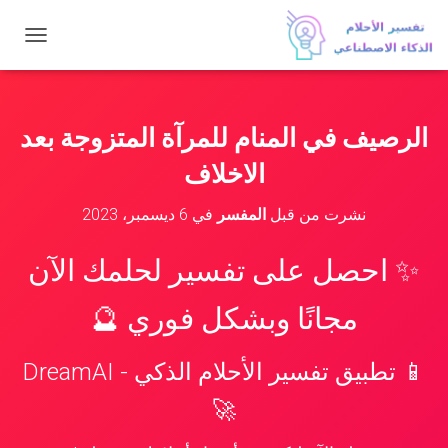
ت
ب
د
ي
ل
الرصيف في المنام للمرآة المتزوجة بعد
ا
ل
الاخلاف
ت
ن
نشرت من قبل
المفسر
في
6 ديسمبر، 2023
ق
ل
✨ احصل على تفسير لحلمك الآن
مجانًا وبشكل فوري 🔮
📱 تطبيق تفسير الأحلام الذكي - DreamAI
🚀