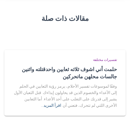
مقالات ذات صلة
تفسيرات مختلفة
حلمت أني اشوف ثلاثه ثعابين واحدقتلته واثنين
جالسات محلهن ماتحركين
وفقًا لموسوعات تفسير الأحلام، يرمز رؤية الثعابين في الحلم
إلى الأعداء والخصوم الذين قد يحاولون إيذاءك. قتل الثعبان الأول
يشير إلى قدرتك على التغلب على أحد الأعداء. أما الثعابين
الأخرى اللتي لم تتحرك، فتعني أن
اقرأ المزيد…