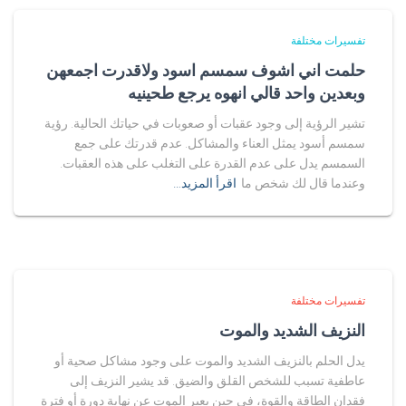
تفسيرات مختلفة
حلمت اني اشوف سمسم اسود ولاقدرت اجمعهن
وبعدين واحد قالي انهوه يرجع طحينيه
تشير الرؤية إلى وجود عقبات أو صعوبات في حياتك الحالية. رؤية
سمسم أسود يمثل العناء والمشاكل. عدم قدرتك على جمع
السمسم يدل على عدم القدرة على التغلب على هذه العقبات.
وعندما قال لك شخص ما
اقرأ المزيد…
تفسيرات مختلفة
النزيف الشديد والموت
يدل الحلم بالنزيف الشديد والموت على وجود مشاكل صحية أو
عاطفية تسبب للشخص القلق والضيق. قد يشير النزيف إلى
فقدان الطاقة والقوة، في حين يعبر الموت عن نهاية دورة أو فترة