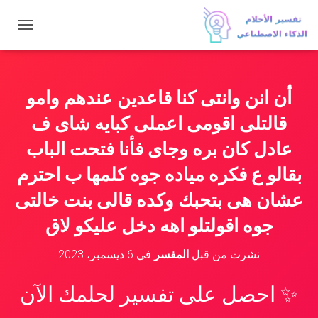
ت
ب
د
ي
ل
أن انن وانتى كنا قاعدين عندهم وامو
ا
ل
قالتلى اقومى اعملى كبايه شاى ف
ت
ن
عادل كان بره وجاى فأنا فتحت الباب
ق
بقالو ع فكره مياده جوه كلمها ب احترم
ل
عشان هى بتحبك وكده قالى بنت خالتى
جوه اقولتلو اهه دخل عليكو لاق
نشرت من قبل
المفسر
في
6 ديسمبر، 2023
✨ احصل على تفسير لحلمك الآن