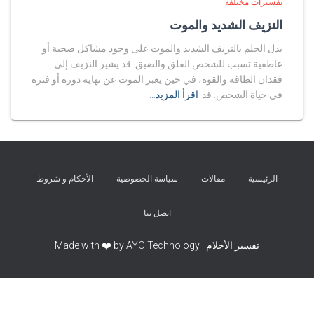
تفسيرات مختلفة
النزيف الشديد والموت
يدل الحلم بالنزيف الشديد والموت على وجود مشاكل صحية أو
عاطفية تسبب للشخص القلق والضيق. قد يشير النزيف إلى
فقدان الطاقة والقوة، في حين يعبر الموت عن نهاية دورة أو فترة
في حياة الشخص. قد
اقرأ المزيد…
الرئيسية
مقالات
سياسة الخصوصية
الأحكام و شروط
اتصل بنا
تفسير الأحلام | Made with ❤️ by AYO Technology
Exit mobile version