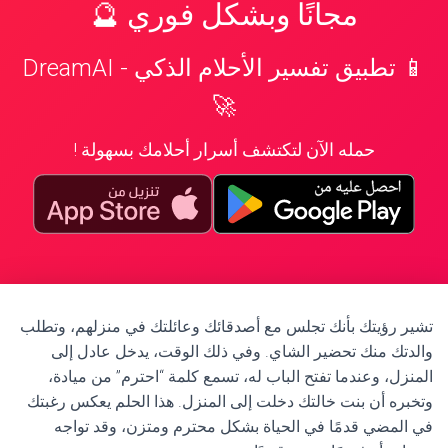
مجانًا وبشكل فوري 🔮
📱 تطبيق تفسير الأحلام الذكي - DreamAI
🚀
حمله الآن لتكتشف أسرار أحلامك بسهولة !
تشير رؤيتك بأنك تجلس مع أصدقائك وعائلتك في منزلهم، وتطلب
والدتك منك تحضير الشاي. وفي ذلك الوقت، يدخل عادل إلى
المنزل، وعندما تفتح الباب له، تسمع كلمة “احترم” من ميادة،
وتخبره أن بنت خالتك دخلت إلى المنزل. هذا الحلم يعكس رغبتك
في المضي قدمًا في الحياة بشكل محترم ومتزن، وقد تواجه