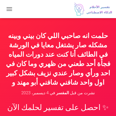
ت
ب
د
ي
ل
حلمت انه صاحبي اللي كان بيني وبينه
ا
ل
مشكله صار يشتغل معايا في الورشة
ت
ن
في الطائف أنا كنت عند دورات المياه
ق
فجأة أحد طعني من ظهري وما كان في
ل
احد ورأي وصار عندي نزيف بشكل كبير
اول واحد شافني شافني أبو مهند و
نشرت من قبل
المفسر
في
4 ديسمبر، 2023
✨ احصل على تفسير لحلمك الآن