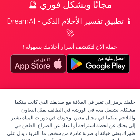
مجانًا وبشكل فوري 🔮
📱 تطبيق تفسير الأحلام الذكي - DreamAI
🚀
حمله الآن لتكتشف أسرار أحلامك بسهولة !
حلمك يرمز إلى تغير في العلاقة مع صديقك الذي كانت بينكما
مشكلة. تشتغل معه في الورشة في الطائف يمثل التعاون
والتلاحم بينكما في مجال معين. وجودك في دورات المياه يشير
إلى بحثك عن لحظة استراحة أو ابتعاد عن الصراع. الطعن في
ظهرك يعني خيانة أو ضربة غادرة من شخص ما. النزيف يدل على