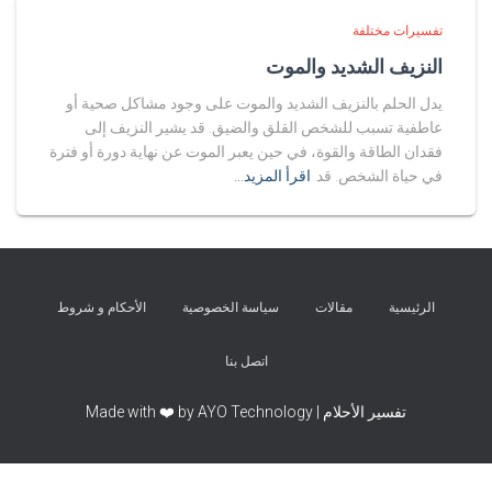
تفسيرات مختلفة
النزيف الشديد والموت
يدل الحلم بالنزيف الشديد والموت على وجود مشاكل صحية أو
عاطفية تسبب للشخص القلق والضيق. قد يشير النزيف إلى
فقدان الطاقة والقوة، في حين يعبر الموت عن نهاية دورة أو فترة
في حياة الشخص. قد
اقرأ المزيد…
الرئيسية
مقالات
سياسة الخصوصية
الأحكام و شروط
اتصل بنا
تفسير الأحلام | Made with ❤️ by AYO Technology