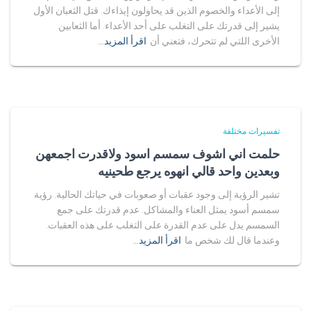
إلى الأعداء والخصوم الذين قد يحاولون إيذاءك. قتل الثعبان الأول
يشير إلى قدرتك على التغلب على أحد الأعداء. أما الثعابين
الأخرى اللتي لم تتحرك، فتعني أن
اقرأ المزيد…
تفسيرات مختلفة
حلمت اني اشوف سمسم اسود ولاقدرت اجمعهن
وبعدين واحد قالي انهوه يرجع طحينيه
تشير الرؤية إلى وجود عقبات أو صعوبات في حياتك الحالية. رؤية
سمسم أسود يمثل العناء والمشاكل. عدم قدرتك على جمع
السمسم يدل على عدم القدرة على التغلب على هذه العقبات.
وعندما قال لك شخص ما
اقرأ المزيد…