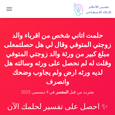
ت
ب
د
ي
ل
حلمت اتاني شخص من اقرباء والد
ا
ل
زوجتي المتوفي وقال لي هل حصلتمعلى
ت
ن
مبلغ كبير من ورثة والد زوجتي المتوفي
ق
وقلت له لم نحصل على ورثه وسالته هل
ل
لديه ورثه ارض ولم يجاوب وضحك
وانصرف
نشرت من قبل
المفسر
في
4 ديسمبر، 2023
✨ احصل على تفسير لحلمك الآن