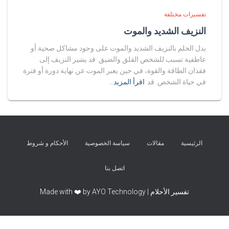
تفسيرات مختلفة
النزيف الشديد والموت
يدل الحلم بالنزيف الشديد والموت على وجود مشاكل صحية أو
عاطفية تسبب للشخص القلق والضيق. قد يشير النزيف إلى
فقدان الطاقة والقوة، في حين يعبر الموت عن نهاية دورة أو فترة
في حياة الشخص. قد
اقرأ المزيد…
الرئيسية
مقالات
سياسة الخصوصية
الأحكام و شروط
اتصل بنا
تفسير الأحلام | Made with ❤️ by AYO Technology