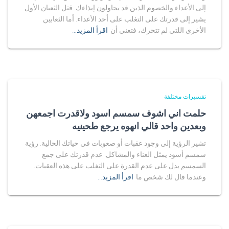
إلى الأعداء والخصوم الذين قد يحاولون إيذاءك. قتل الثعبان الأول
يشير إلى قدرتك على التغلب على أحد الأعداء. أما الثعابين
الأخرى اللتي لم تتحرك، فتعني أن
اقرأ المزيد…
تفسيرات مختلفة
حلمت اني اشوف سمسم اسود ولاقدرت اجمعهن
وبعدين واحد قالي انهوه يرجع طحينيه
تشير الرؤية إلى وجود عقبات أو صعوبات في حياتك الحالية. رؤية
سمسم أسود يمثل العناء والمشاكل. عدم قدرتك على جمع
السمسم يدل على عدم القدرة على التغلب على هذه العقبات.
وعندما قال لك شخص ما
اقرأ المزيد…