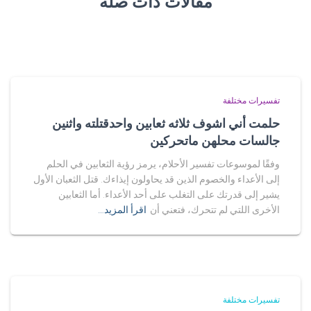
مقالات ذات صلة
تفسيرات مختلفة
حلمت أني اشوف ثلاثه ثعابين واحدقتلته واثنين
جالسات محلهن ماتحركين
وفقًا لموسوعات تفسير الأحلام، يرمز رؤية الثعابين في الحلم
إلى الأعداء والخصوم الذين قد يحاولون إيذاءك. قتل الثعبان الأول
يشير إلى قدرتك على التغلب على أحد الأعداء. أما الثعابين
الأخرى اللتي لم تتحرك، فتعني أن
اقرأ المزيد…
تفسيرات مختلفة