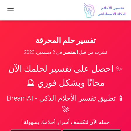
ت
ب
د
ي
ل
تفسير حلم المحرقة
ا
ل
نشرت من قبل
المفسر
في
2 ديسمبر، 2023
ت
ن
ق
✨ احصل على تفسير لحلمك الآن
ل
مجانًا وبشكل فوري 🔮
📱 تطبيق تفسير الأحلام الذكي - DreamAI
🚀
حمله الآن لتكتشف أسرار أحلامك بسهولة !