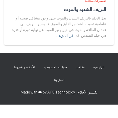
تفسيرات مختلفة
النزيف الشديد والموت
يدل الحلم بالنزيف الشديد والموت على وجود مشاكل صحية أو
عاطفية تسبب للشخص القلق والضيق. قد يشير النزيف إلى
فقدان الطاقة والقوة، في حين يعبر الموت عن نهاية دورة أو فترة
في حياة الشخص. قد
اقرأ المزيد…
الرئيسية
مقالات
سياسة الخصوصية
الأحكام و شروط
اتصل بنا
تفسير الأحلام | Made with ❤️ by AYO Technology
Exit mobile version