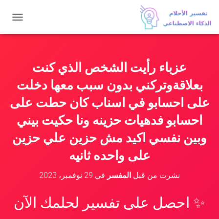
ت
ب
د
ي
ل
عزباء رأيت الشخص الذي كنت
ا
ل
بعلاقةوتركني بدون سبب معها دخلت
ت
ن
على احسابو في اسناب كان حطت على
ق
احسابو فدهيات حزينه ونا حكيت بيني
ل
وبين نفسي اكيد مش حزين علي حزين
على واحده ثانيه
نشرت من قبل
المفسر
في
29 نوفمبر، 2023
✨ احصل على تفسير لحلمك الآن