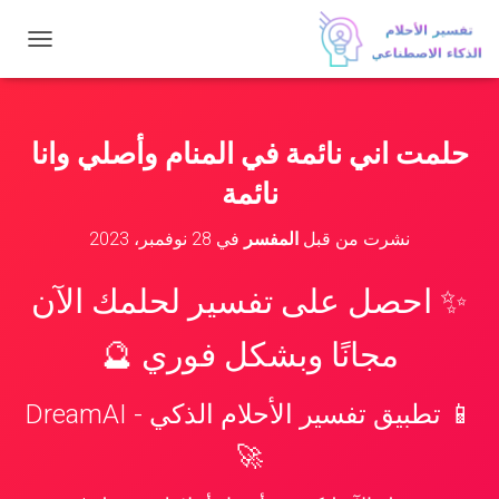
ت
ب
د
ي
ل
حلمت اني نائمة في المنام وأصلي وانا
ا
ل
نائمة
ت
ن
نشرت من قبل
المفسر
في
28 نوفمبر، 2023
ق
ل
✨ احصل على تفسير لحلمك الآن
مجانًا وبشكل فوري 🔮
📱 تطبيق تفسير الأحلام الذكي - DreamAI
🚀