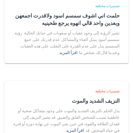
تفسيرات مختلفة
حلمت اني اشوف سمسم اسود ولاقدرت اجمعهن
وبعدين واحد قالي انهوه يرجع طحينيه
تشير الرؤية إلى وجود عقبات أو صعوبات في حياتك الحالية. رؤية
سمسم أسود يمثل العناء والمشاكل. عدم قدرتك على جمع
السمسم يدل على عدم القدرة على التغلب على هذه العقبات.
وعندما قال لك شخص ما
اقرأ المزيد…
تفسيرات مختلفة
النزيف الشديد والموت
يدل الحلم بالنزيف الشديد والموت على وجود مشاكل صحية أو
عاطفية تسبب للشخص القلق والضيق. قد يشير النزيف إلى
فقدان الطاقة والقوة، في حين يعبر الموت عن نهاية دورة أو فترة
في حياة الشخص. قد
اقرأ المزيد…