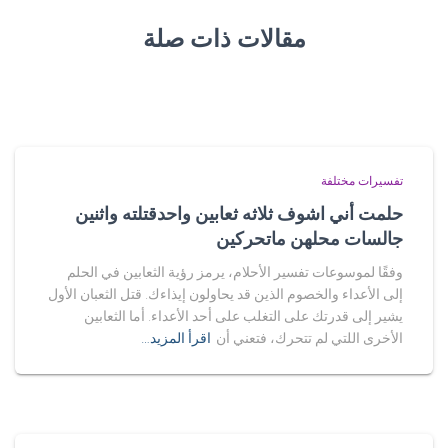
مقالات ذات صلة
تفسيرات مختلفة
حلمت أني اشوف ثلاثه ثعابين واحدقتلته واثنين
جالسات محلهن ماتحركين
وفقًا لموسوعات تفسير الأحلام، يرمز رؤية الثعابين في الحلم
إلى الأعداء والخصوم الذين قد يحاولون إيذاءك. قتل الثعبان الأول
يشير إلى قدرتك على التغلب على أحد الأعداء. أما الثعابين
الأخرى اللتي لم تتحرك، فتعني أن
اقرأ المزيد…