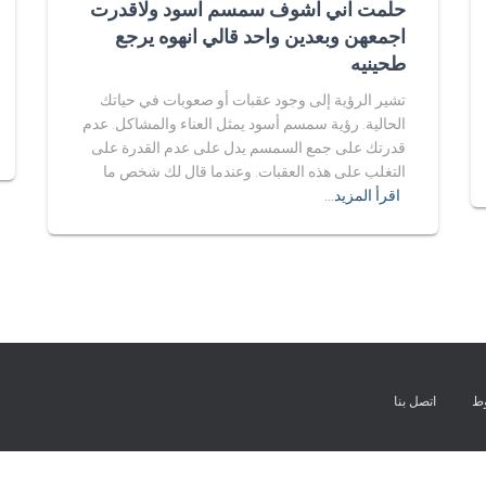
حلمت اني اشوف سمسم اسود ولاقدرت
اجمعهن وبعدين واحد قالي انهوه يرجع
طحينيه
تشير الرؤية إلى وجود عقبات أو صعوبات في حياتك
الحالية. رؤية سمسم أسود يمثل العناء والمشاكل. عدم
قدرتك على جمع السمسم يدل على عدم القدرة على
التغلب على هذه العقبات. وعندما قال لك شخص ما
اقرأ المزيد…
وط
اتصل بنا
Exit mobile version