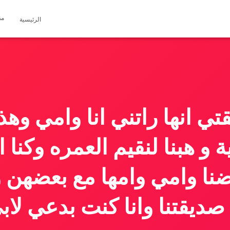
مق
الرئيسية
ي انها راتني انا وامي وهذ 
 و هبنا لنقيم العمره وكنا ا
نا وامي وامها مع بعضهن وا
ديقتنا وانا كنت بدعي لاب