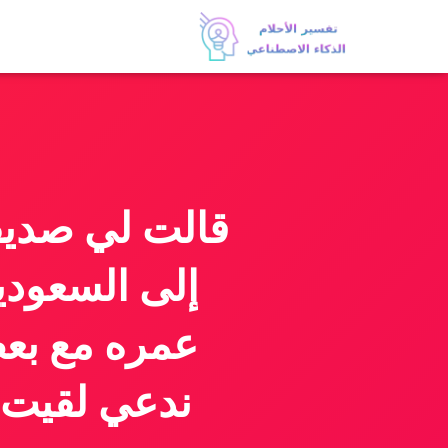
قالت لي صديقت
إلى السعودية
عمره مع بعض
ندعي لقيت ص