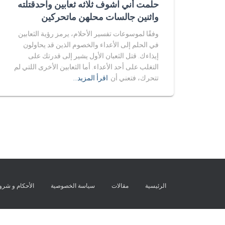
حلمت أني اشوف ثلاثه ثعابين واحدقتلته
واثنين جالسات محلهن ماتحركين
وفقًا لموسوعات تفسير الأحلام، يرمز رؤية الثعابين
في الحلم إلى الأعداء والخصوم الذين قد يحاولون
إيذاءك. قتل الثعبان الأول يشير إلى قدرتك على
التغلب على أحد الأعداء. أما الثعابين الأخرى اللتي لم
تتحرك، فتعني أن
اقرأ المزيد…
الرئيسية
مقالات
سياسة الخصوصية
الأحكام و شر