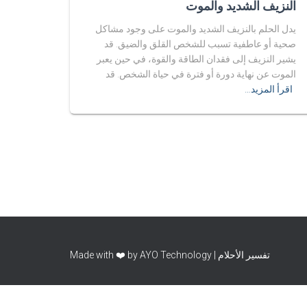
النزيف الشديد والموت
يدل الحلم بالنزيف الشديد والموت على وجود مشاكل
صحية أو عاطفية تسبب للشخص القلق والضيق. قد
يشير النزيف إلى فقدان الطاقة والقوة، في حين يعبر
الموت عن نهاية دورة أو فترة في حياة الشخص. قد
اقرأ المزيد…
تفسير الأحلام | Made with ❤️ by AYO Technology