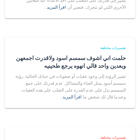
يشير إلى قدرتك على التغلب على أحد الأعداء. أما الثعابين
الأخرى اللتي لم تتحرك، فتعني أن
اقرأ المزيد…
تفسيرات مختلفة
حلمت اني اشوف سمسم اسود ولاقدرت اجمعهن
وبعدين واحد قالي انهوه يرجع طحينيه
تشير الرؤية إلى وجود عقبات أو صعوبات في حياتك الحالية. رؤية
سمسم أسود يمثل العناء والمشاكل. عدم قدرتك على جمع
السمسم يدل على عدم القدرة على التغلب على هذه العقبات.
وعندما قال لك شخص ما
اقرأ المزيد…
تفسيرات مختلفة