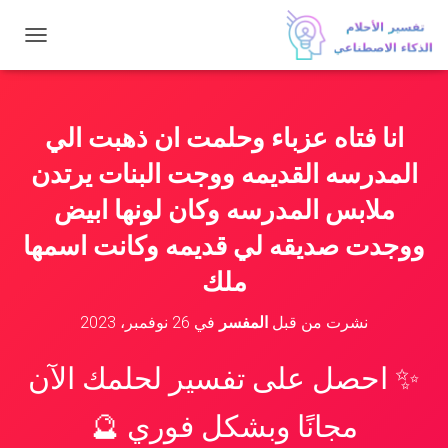
ت
ب
د
ي
ل
انا فتاه عزباء وحلمت ان ذهبت الي
ا
ل
المدرسه القديمه ووجت البنات يرتدن
ت
ن
ملابس المدرسه وكان لونها ابيض
ق
ووجدت صديقه لي قديمه وكانت اسمها
ل
ملك
نشرت من قبل
المفسر
في
26 نوفمبر، 2023
✨ احصل على تفسير لحلمك الآن
مجانًا وبشكل فوري 🔮