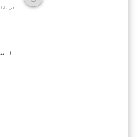
في ماذا 
احفظ