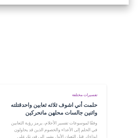
تفسيرات مختلفة
حلمت أني اشوف ثلاثه ثعابين واحدقتلته
واثنين جالسات محلهن ماتحركين
وفقًا لموسوعات تفسير الأحلام، يرمز رؤية الثعابين
في الحلم إلى الأعداء والخصوم الذين قد يحاولون
إيذاءك. قتل الثعبان الأول يشير إلى قدرتك على