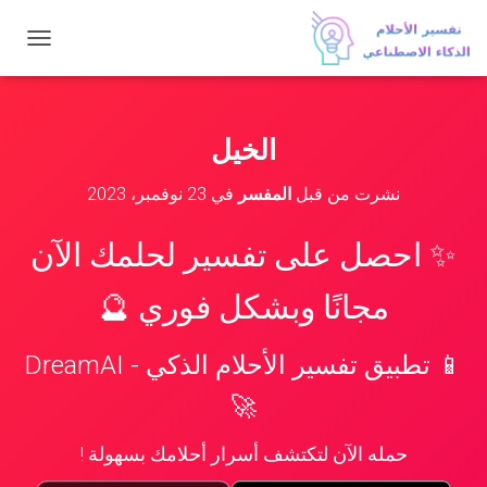
ت
ب
د
ي
ل
الخيل
ا
ل
نشرت من قبل
المفسر
في
23 نوفمبر، 2023
ت
ن
ق
✨ احصل على تفسير لحلمك الآن
ل
مجانًا وبشكل فوري 🔮
📱 تطبيق تفسير الأحلام الذكي - DreamAI
🚀
حمله الآن لتكتشف أسرار أحلامك بسهولة !