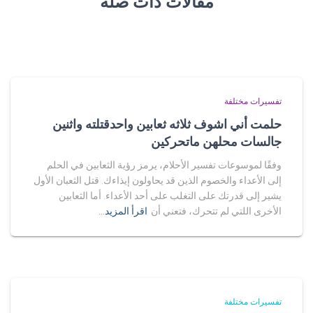
مقالات ذات صلة
تفسيرات مختلفة
حلمت أني اشوف ثلاثه ثعابين واحدقتلته واثنين
جالسات محلهن ماتحركين
وفقًا لموسوعات تفسير الأحلام، يرمز رؤية الثعابين في الحلم
إلى الأعداء والخصوم الذين قد يحاولون إيذاءك. قتل الثعبان الأول
يشير إلى قدرتك على التغلب على أحد الأعداء. أما الثعابين
الأخرى اللتي لم تتحرك، فتعني أن
اقرأ المزيد…
تفسيرات مختلفة