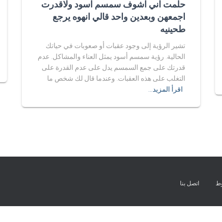
حلمت اني اشوف سمسم اسود ولاقدرت
اجمعهن وبعدين واحد قالي انهوه يرجع
طحينيه
تشير الرؤية إلى وجود عقبات أو صعوبات في حياتك
الحالية. رؤية سمسم أسود يمثل العناء والمشاكل. عدم
قدرتك على جمع السمسم يدل على عدم القدرة على
التغلب على هذه العقبات. وعندما قال لك شخص ما
اقرأ المزيد…
وط
اتصل بنا
Exit mobile version