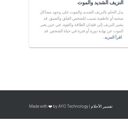
النزيف الشديد والموت
يدل الحلم بالنزيف الشديد والموت على وجود مشاكل
صحية أو عاطفية تسبب للشخص القلق والضيق. قد
يشير النزيف إلى فقدان الطاقة والقوة، في حين يعبر
الموت عن نهاية دورة أو فترة في حياة الشخص. قد
اقرأ المزيد…
تفسير الأحلام | Made with ❤️ by AYO Technology