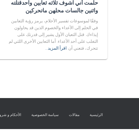
حلمت أني اشوف ثلاثه ثعابين واحدقتلته
واثنين جالسات محلهن ماتحركين
وفقًا لموسوعات تفسير الأحلام، يرمز رؤية الثعابين
في الحلم إلى الأعداء والخصوم الذين قد يحاولون
إيذاءك. قتل الثعبان الأول يشير إلى قدرتك على
التغلب على أحد الأعداء. أما الثعابين الأخرى اللتي لم
تتحرك، فتعني أن
اقرأ المزيد…
الرئيسية
مقالات
سياسة الخصوصية
الأحكام و شر