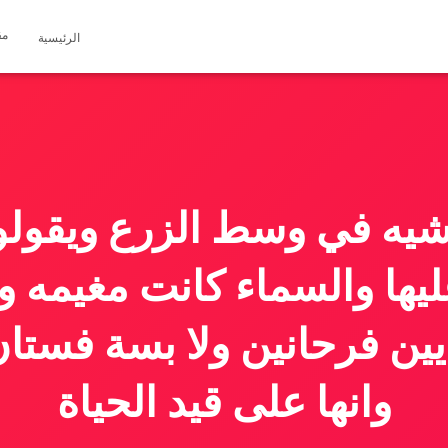
مق
الرئيسية
شيه في وسط الزرع ويقول
يها والسماء كانت مغيمه وب
يين فرحانين ولا بسة فستا
وانها على قيد الحياة