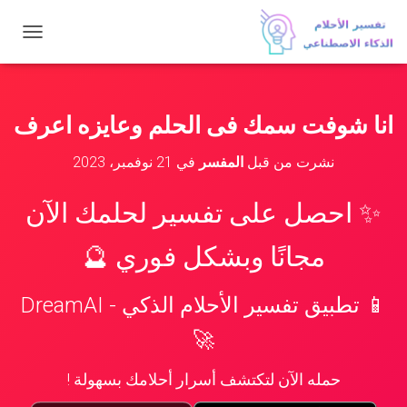
ت
ب
د
ي
ل
انا شوفت سمك فى الحلم وعايزه اعرف
ا
ل
نشرت من قبل
المفسر
في
21 نوفمبر، 2023
ت
ن
ق
✨ احصل على تفسير لحلمك الآن
ل
مجانًا وبشكل فوري 🔮
📱 تطبيق تفسير الأحلام الذكي - DreamAI
🚀
حمله الآن لتكتشف أسرار أحلامك بسهولة !