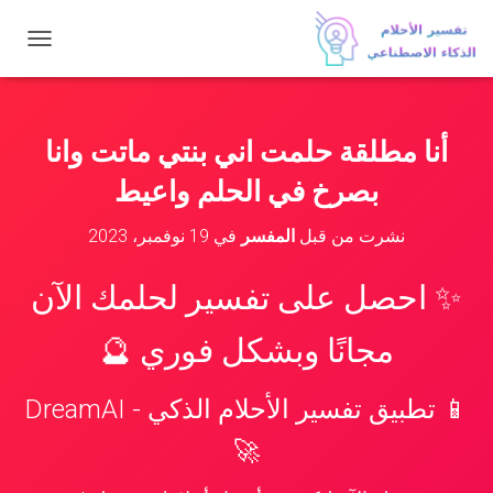
ت
ب
د
ي
ل
أنا مطلقة حلمت اني بنتي ماتت وانا
ا
ل
بصرخ في الحلم واعيط
ت
ن
نشرت من قبل
المفسر
في
19 نوفمبر، 2023
ق
ل
✨ احصل على تفسير لحلمك الآن
مجانًا وبشكل فوري 🔮
📱 تطبيق تفسير الأحلام الذكي - DreamAI
🚀